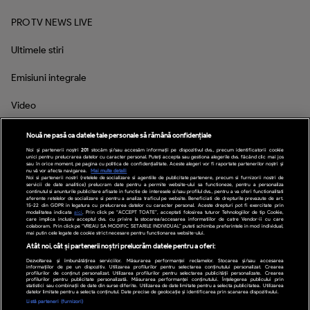
PRO TV NEWS LIVE
Ultimele stiri
Emisiuni integrale
Video
Inspectorul PRO
Nouă ne pasă ca datele tale personale să rămână confidențiale
Noi și partenerii noștri
201
stocăm și/sau accesăm informații pe dispozitivul dvs., precum identificatorii cookie
unici pentru prelucrarea datelor cu caracter personal. Puteți accepta sau gestiona alegerile dvs. făcând clic mai jos
sau în orice moment, pe pagina cu politica de confidențialitate. Aceste alegeri vor fi raportate partenerilor noștri și
nu vă vor afecta navigarea.
Mai multe detalii
Noi si partenerii nostri (retelele de socializare si agentiile de publicitate partenere, precum si furnizorii nostri de
Social Media
servicii de date analitice) prelucram date pentru a permite website-ului sa functioneze, pentru a personaliza
continutul si anunturile publicitare afisate in functie de interesele si/sau profilul dvs., pentru a va oferi functionalitati
aferente retelelor de socializare si pentru a analiza traficul pe website. Beneficiati de drepturile prevazute de art.
15-22 din GDPR in legatura cu prelucrarea datelor cu caracter personal. Aceste drepturi pot fi exercitate prin
modalitatea indicata
aici
. Prin click pe “ACCEPT TOATE”, acceptati folosirea tuturor Tehnologiilor de tip Cookie,
care implica inclusiv acceptul dvs. cu privire la stocarea/accesarea informatiilor de catre Vendor-ii cu care
colaboram. Prin click pe “VREAU SA MODIFIC SETARILE INDIVIDUAL” puteti schimba preferintele in mod individual,
mai putin cele legate de cookie strict necesare pentru functionarea website-ului.
Atât noi, cât și partenerii noștri prelucrăm datele pentru a oferi:
Dezvoltarea și îmbunătățirea serviciilor. Măsurarea performanței reclamelor. Stocarea și/sau accesarea
informațiilor de pe un dispozitiv. Utilizarea profilurilor pentru selectarea conținutului personalizat. Crearea
profilurilor de conținut personalizat. Utilizarea profilurilor pentru selectarea publicității personalizate. Crearea
profilurilor pentru publicitate personalizată. Măsurarea performanței conținutului. Înțelegerea publicului prin
statistici sau combinații de date din surse diferite. Utilizarea de date limitate pentru a selecta publicitatea. Utilizarea
datelor limitate pentru a selecta conținutul. Date precise de geolocație și identificarea prin scanarea dispozitivului.
Listă parteneri (furnizori)